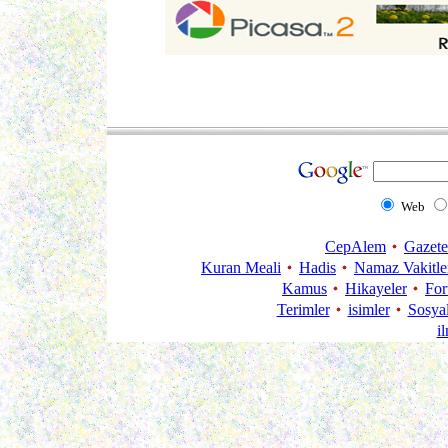
Web
CepAlem
Gazete
Kuran Meali
Hadis
Namaz Vakitle
Kamus
Hikayeler
Fo
Terimler
isimler
Sosya
i