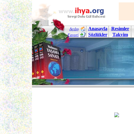
Anasayfa
Resimler
Açılış
Sözlükler
Takvim
Favori