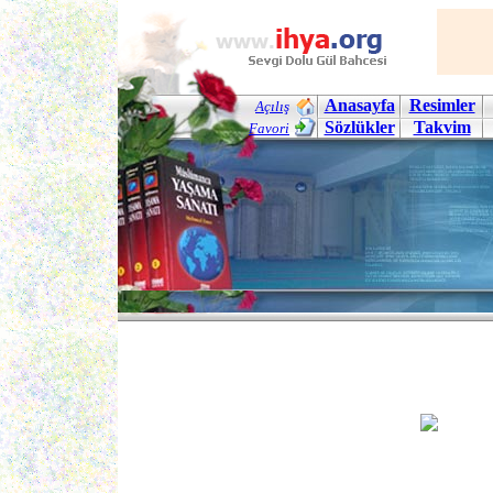
Anasayfa
Resimler
Açılış
Sözlükler
Takvim
Favori