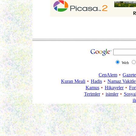
Web
CepAlem
Gazete
Kuran Meali
Hadis
Namaz Vakitle
Kamus
Hikayeler
Fo
Terimler
isimler
Sosya
i