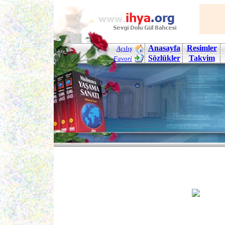
Anasayfa
Resimler
Açılış
Sözlükler
Takvim
Favori