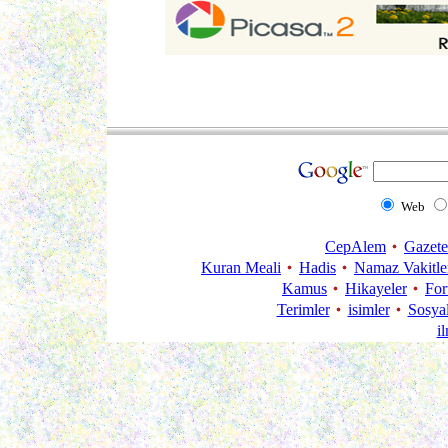
Web
CepAlem
Gazete
Kuran Meali
Hadis
Namaz Vakitle
Kamus
Hikayeler
Fo
Terimler
isimler
Sosya
i